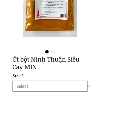
Ớt bột Ninh Thuận Siêu
Cay MỊN
Size
*
Thông tin sản phẩm
Sản phẩm được làm từ ớt 
hiểm (còn gọi là ớt xiêm hoặc ớt 