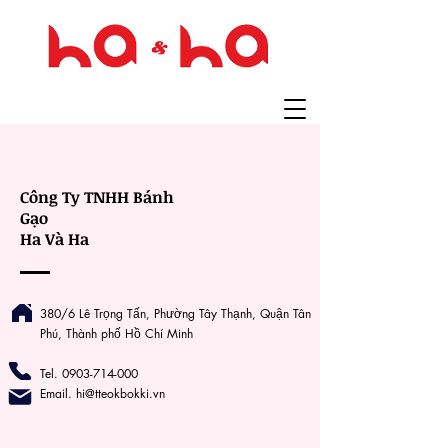
Công Ty TNHH Bánh
Gạo
Ha Và Ha
380/6 Lê Trọng Tấn, Phường Tây Thạnh, Quận Tân
Phú, Thành phố Hồ Chí Minh
Tel. 0903-714-000
Email. hi@tteokbokki.vn