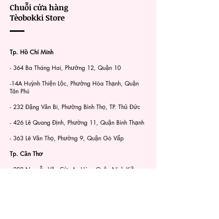
Chuỗi cửa hàng
Tèobokki Store
Tp. Hồ Chí Minh
- 364 Ba Tháng Hai, Phường 12, Quận 10
-14A Huỳnh Thiện Lộc,
Phường Hòa Thạnh, Quận
Tân Phú
- 232 Đặng Văn Bi, Phường Bình Thọ, TP. Thủ Đức
- 426 Lê Quang Định, Phường 11, Quận Bình Thạnh
- 363 Lê Văn Thọ, Phường 9, Quận Gò Vấp
Tp. Cần Thơ
- 228 Nguyễn Văn Cừ, An Hòa, Quận Ninh Kiều,
Cần Thơ