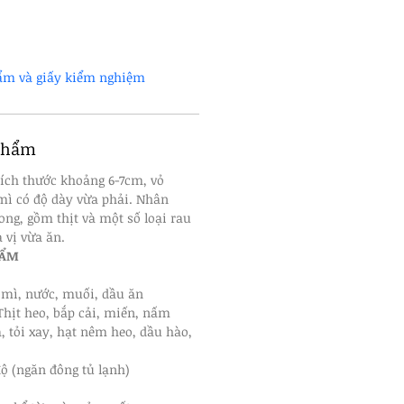
ẩm và giấy kiểm nghiệm
 phẩm
ích thước khoảng 6-7cm, vỏ 
mì có độ dày vừa phải. Nhân 
ong, gồm thịt và một số loại rau 
 vị vừa ăn.
HẨM
 mì, nước, muối, dầu ăn
hịt heo, bắp cải, miến, nấm 
, tỏi xay, hạt nêm heo, dầu hào, 
độ (ngăn đông tủ lạnh)