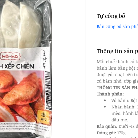
Tự công bố
Bản công bố sản ph
Thông tin sản
Mỗi chiếc bánh có k
bánh làm bằng bột 
được gói chặt bên tr
củ băm nhỏ, ướp gia
THÔNG TIN SẢN P
Thành phần:
Vỏ bánh: Bột
Nhân bánh: T
mèo, hành lá
dầu mè. 
Bảo quản:
 Dưới -18 
Đóng gói:
 170g