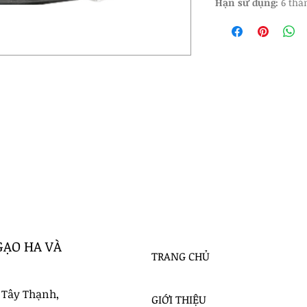
Hạn sử dụng:
 6 thá
GẠO HA VÀ
TRANG CHỦ
 Tây Thạnh,
GIỚI THIỆU