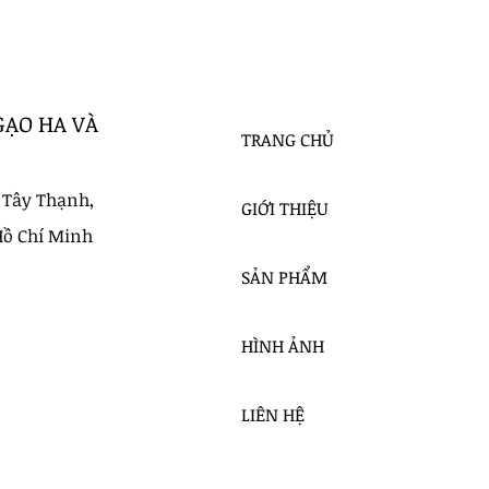
GẠO HA VÀ
TRANG CHỦ
 Tây Thạnh,
GIỚI THIỆU
Hồ Chí Minh
SẢN PHẨM
HÌNH ẢNH
LIÊN HỆ