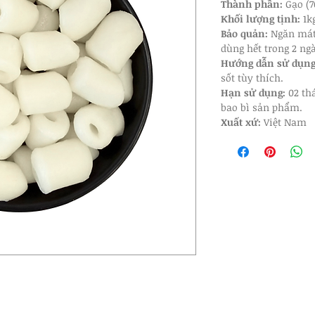
Thành phần
: 
Gạo (7
Khối lượng tịnh:
 1k
Bảo quản: 
Ngăn mát 
dùng hết trong 2 ng
Hướng dẫn sử dụn
sốt tùy thích.
Hạn sử dụng:
 02 th
bao bì sản phẩm.
Xuất xứ:
 Việt Nam