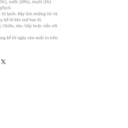
0%), nước (29%), muối (1%)
g/bịch
tủ lạnh. Đậy kín miệng túi và 
ày kể từ khi mở bao bì.
g
: Chiên, xào, hấp hoặc nấu với 
áng kể từ ngày sản xuất in trên 